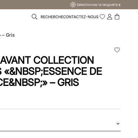
Sélectionnez la langue
FR €
RECHERCHE
CONTACTEZ-NOUS
 – Gris
 AVANT COLLECTION
S «&NBSP;ESSENCE DE
CE&NBSP;» – GRIS