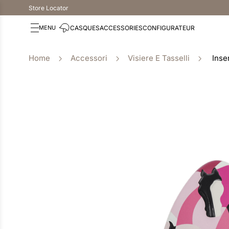
Store Locator
CASQUES
ACCESSORIES
CONFIGURATEUR
Accessori
Visiere E Tasselli
Inse