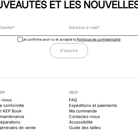
UVEAUTÉS ET LES NOUVELLES
Je confirme avoir lu et accepté la
Politique de confidentialité
S'inscrire
KEP
HELP
-nous
FAQ
de conformité
Expéditions et paiements
et KEP Book
Ma commande
t maintenance
Contactez-nous
réparations
Accessibilité
générales de vente
Guide des tailles