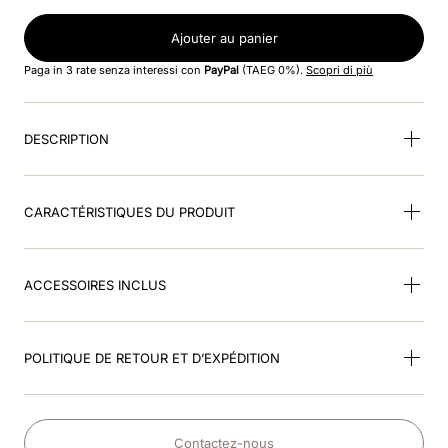
8
.
black
Ajouter au panier
9
.
kep nero
Paga in 3 rate senza interessi con
PayPal
(TAEG 0%).
Scopri di più
10
.
kep cromo
DESCRIPTION
CARACTÉRISTIQUES DU PRODUIT
ACCESSOIRES INCLUS
POLITIQUE DE RETOUR ET D’EXPÉDITION
Contactez-nous