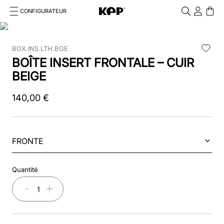
CONFIGURATEUR
Cosa stai cercando?
Cancella
BOX.INS.LTH.BGE
RECHERCHES FRÉQUENTES
BOÎTE INSERT FRONTALE – CUIR
1
.
casque
BEIGE
2
.
bombe
140
,
00
€
3
.
dressage
4
.
chromo
FRONTE
5
.
beige
Quantité
6
.
cromo 2
－
＋
7
.
insert
8
.
smart polish