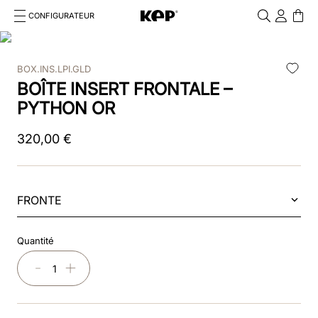
CONFIGURATEUR
Cosa stai cercando?
Cancella
BOX.INS.LPI.GLD
RECHERCHES FRÉQUENTES
BOÎTE INSERT FRONTALE –
1
.
kep cromo 2 0
PYTHON OR
2
.
smart nova
320
,
00
€
3
.
helmet
4
.
inserti
FRONTE
5
.
polo
Quantité
6
.
casco
－
＋
7
.
smart
8
.
accessori