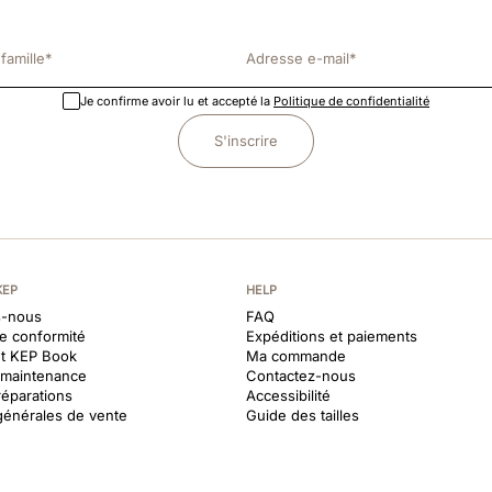
Je confirme avoir lu et accepté la
Politique de confidentialité
S'inscrire
KEP
HELP
-nous
FAQ
de conformité
Expéditions et paiements
et KEP Book
Ma commande
t maintenance
Contactez-nous
réparations
Accessibilité
générales de vente
Guide des tailles