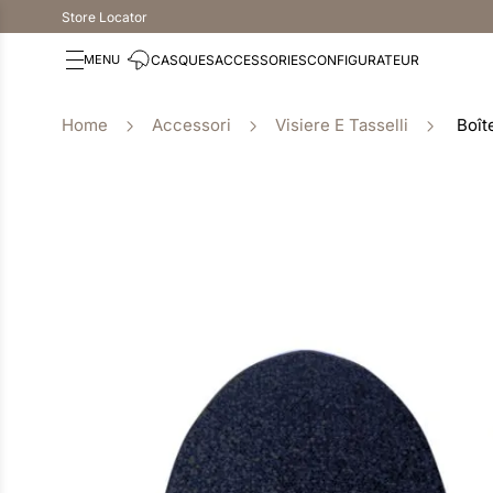
Store Locator
CASQUES
ACCESSORIES
CONFIGURATEUR
Accessori
Visiere E Tasselli
Boît