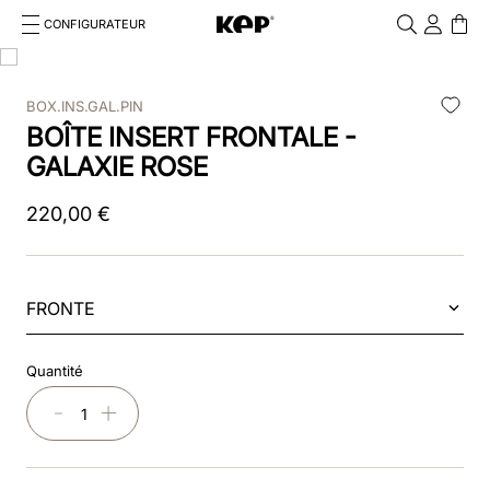
CONFIGURATEUR
Cosa stai cercando?
Cancella
BOX.INS.GAL.PIN
RECHERCHES FRÉQUENTES
BOÎTE INSERT FRONTALE -
1
.
kep cromo 2 0
GALAXIE ROSE
2
.
kep
220
,
00
€
3
.
helmet
4
.
inserti
FRONTE
5
.
polo
Quantité
6
.
accessori
－
＋
7
.
front
8
.
visor