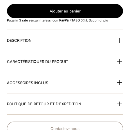
8
.
smart nova riding helmet
Ajouter au panier
9
.
box visiera polo
Paga in 3 rate senza interessi con
PayPal
(TAEG 0%).
Scopri di più
10
.
cromo 2
DESCRIPTION
CARACTÉRISTIQUES DU PRODUIT
ACCESSOIRES INCLUS
POLITIQUE DE RETOUR ET D’EXPÉDITION
Contactez-nous