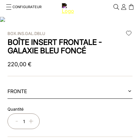
CONFIGURATEUR
Cosa stai cercando?
Cancella
BOX.INS.GAL.DBLU
RECHERCHES FRÉQUENTES
BOÎTE INSERT FRONTALE -
1
.
bombe
GALAXIE BLEU FONCÉ
2
.
casque
220
,
00
€
3
.
casque visiere polo
4
.
chromo
FRONTE
5
.
beige
Quantité
6
.
smart polish
－
＋
7
.
insert