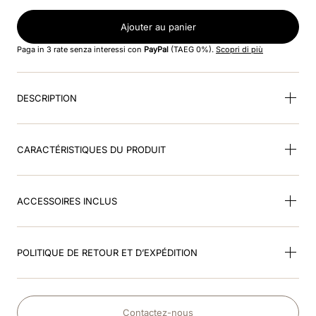
8
.
smart
Ajouter au panier
9
.
kep nero
Paga in 3 rate senza interessi con
PayPal
(TAEG 0%).
Scopri di più
10
.
nebula
DESCRIPTION
CARACTÉRISTIQUES DU PRODUIT
ACCESSOIRES INCLUS
POLITIQUE DE RETOUR ET D’EXPÉDITION
Contactez-nous