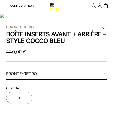
CONFIGURATEUR
Cosa stai cercando?
Cancella
BOX.INS.COC.BLU
RECHERCHES FRÉQUENTES
BOÎTE INSERTS AVANT + ARRIÈRE –
1
.
kep cromo 2 0
STYLE COCCO BLEU
2
.
helmet
440
,
00
€
3
.
kep
4
.
smart nova
FRONTE-RETRO
5
.
accessori
Quantité
6
.
inserti
－
＋
7
.
casco