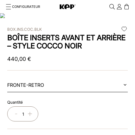
CONFIGURATEUR
Cosa stai cercando?
Cancella
BOX.INS.COC.BLK
RECHERCHES FRÉQUENTES
BOÎTE INSERTS AVANT ET ARRIÈRE
1
.
bombe
– STYLE COCCO NOIR
2
.
casque
440
,
00
€
3
.
casque visiere polo
4
.
chromo
FRONTE-RETRO
5
.
beige
Quantité
6
.
smart polish
－
＋
7
.
insert
8
.
smart nova riding helmet