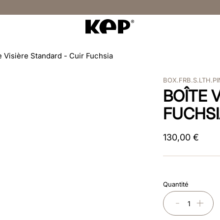
e Visière Standard - Cuir Fuchsia
BOX.FRB.S.LTH.PI
BOÎTE 
FUCHS
130
,
00
€
Quantité
－
＋