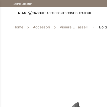
Store Locator
CASQUES
ACCESSORIES
CONFIGURATEUR
Accessori
Visiere E Tasselli
Boît