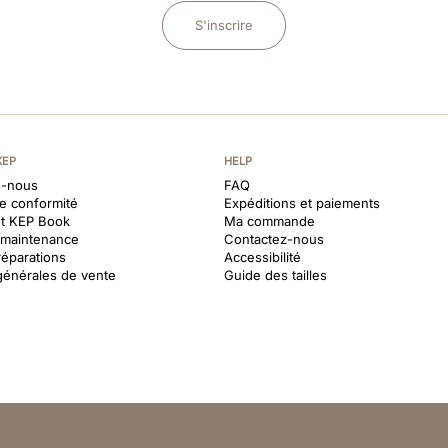
S'inscrire
KEP
HELP
-nous
FAQ
de conformité
Expéditions et paiements
et KEP Book
Ma commande
t maintenance
Contactez-nous
réparations
Accessibilité
générales de vente
Guide des tailles