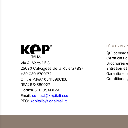
DÉCOUVREZ 
Qui sommes
Certificats 
Via A. Volta 11/13
Brochures 
25080 Calvagese della Riviera (BS)
Entretien e
Garantie et 
+39 030 6700172
Conditions 
C.F. e P.IVA: 03418990168
REA: BS-580027
Codice SDI: USAL8PV
Email:
contact@kepitalia.com
PEC:
kepitalia@legalmail.it