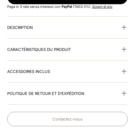
8
.
dressage
Paga in 3 rate senza interessi con
PayPal
(TAEG 0%).
Scopri di più
9
.
cromo 2
DESCRIPTION
10
.
frontino jockey
CARACTÉRISTIQUES DU PRODUIT
ACCESSOIRES INCLUS
POLITIQUE DE RETOUR ET D’EXPÉDITION
Contactez-nous