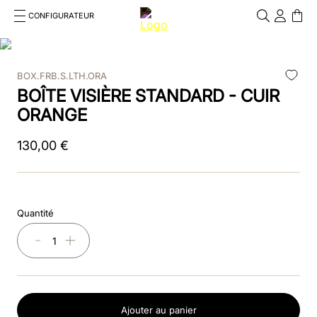
CONFIGURATEUR
Cosa stai cercando?
Cancella
BOX.FRB.S.LTH.ORA
RECHERCHES FRÉQUENTES
BOÎTE VISIÈRE STANDARD - CUIR
1
.
bombe
ORANGE
2
.
casque
130
,
00
€
3
.
casque visiere polo
4
.
chromo
Quantité
5
.
beige
－
＋
6
.
insert
7
.
box visiera polo
Ajouter au panier