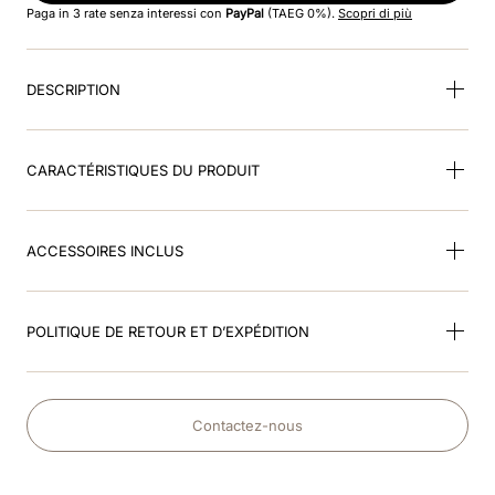
Paga in 3 rate senza interessi con
PayPal
(TAEG 0%).
Scopri di più
9
.
box visiera polo
DESCRIPTION
10
.
cromo 2
CARACTÉRISTIQUES DU PRODUIT
ACCESSOIRES INCLUS
POLITIQUE DE RETOUR ET D’EXPÉDITION
Contactez-nous