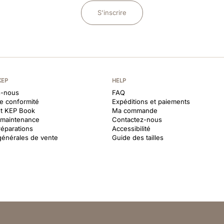
S'inscrire
KEP
HELP
-nous
FAQ
de conformité
Expéditions et paiements
et KEP Book
Ma commande
t maintenance
Contactez-nous
réparations
Accessibilité
générales de vente
Guide des tailles