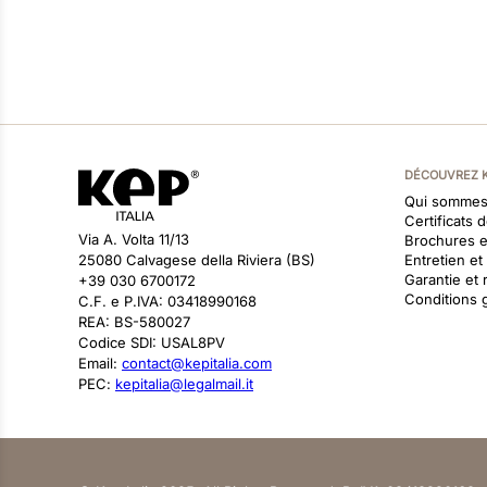
DÉCOUVREZ 
Qui sommes
Certificats 
Via A. Volta 11/13
Brochures 
25080 Calvagese della Riviera (BS)
Entretien e
Garantie et 
+39 030 6700172
Conditions 
C.F. e P.IVA: 03418990168
REA: BS-580027
Codice SDI: USAL8PV
Email:
contact@kepitalia.com
PEC:
kepitalia@legalmail.it