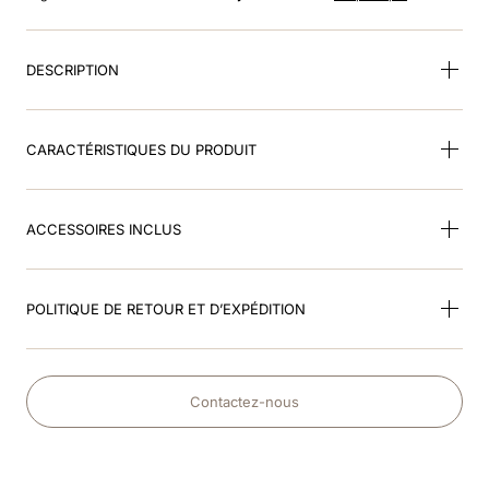
8
.
dressage
9
.
cromo 2
DESCRIPTION
10
.
bombe noir brillant
CARACTÉRISTIQUES DU PRODUIT
ACCESSOIRES INCLUS
POLITIQUE DE RETOUR ET D’EXPÉDITION
Contactez-nous