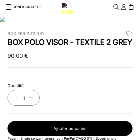
CONFIGURATEUR
Cosa stai cercando?
Cancella
BOX.FRB.P.T2.GRY
RECHERCHES FRÉQUENTES
BOX POLO VISOR - TEXTILE 2 GREY
1
.
bombe
90
,
00
€
2
.
casque
3
.
casque visiere polo
Quantité
4
.
chromo
－
＋
5
.
beige
6
.
insert
Ajouter au panier
7
.
box visiera polo
Paga in 3 rate senza interessi con
PayPal
(TAEG 0%).
Scopri di più