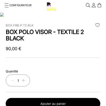
CONFIGURATEUR
Cosa stai cercando?
Cancella
BOX.FRB.P.T2.BLK
RECHERCHES FRÉQUENTES
BOX POLO VISOR - TEXTILE 2
1
.
bombe
BLACK
2
.
casque
90
,
00
€
3
.
casque visiere polo
4
.
chromo
Quantité
5
.
beige
－
＋
6
.
insert
7
.
box visiera polo
Ajouter au panier