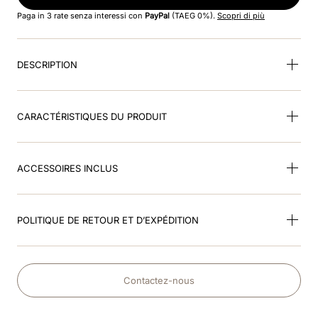
8
.
dressage
Paga in 3 rate senza interessi con
PayPal
(TAEG 0%).
Scopri di più
9
.
cromo 2
DESCRIPTION
10
.
bombe noir brillant
CARACTÉRISTIQUES DU PRODUIT
ACCESSOIRES INCLUS
POLITIQUE DE RETOUR ET D’EXPÉDITION
Contactez-nous