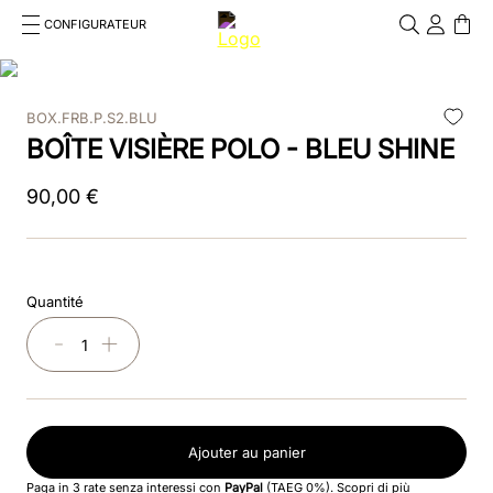
CONFIGURATEUR
Cosa stai cercando?
Cancella
BOX.FRB.P.S2.BLU
RECHERCHES FRÉQUENTES
BOÎTE VISIÈRE POLO - BLEU SHINE
1
.
bombe
90
,
00
€
2
.
casque
3
.
casque visiere polo
Quantité
4
.
chromo
－
＋
5
.
beige
6
.
smart polish
Ajouter au panier
7
.
insert
Paga in 3 rate senza interessi con
PayPal
(TAEG 0%).
Scopri di più