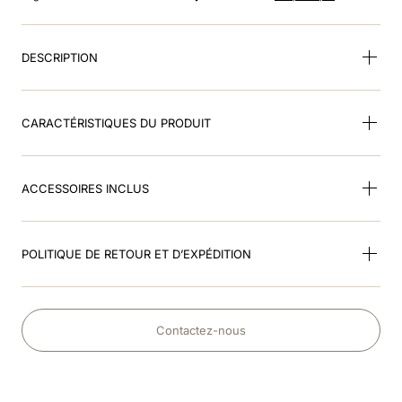
8
.
smart nova riding helmet
9
.
cromo 2
DESCRIPTION
10
.
box visiera polo
CARACTÉRISTIQUES DU PRODUIT
ACCESSOIRES INCLUS
POLITIQUE DE RETOUR ET D’EXPÉDITION
Contactez-nous