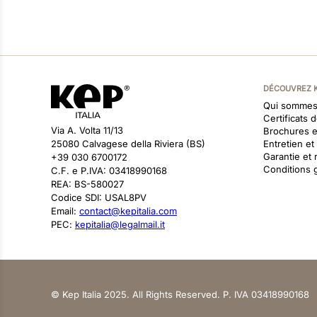
DÉCOUVREZ 
Qui sommes
Certificats 
Via A. Volta 11/13
Brochures 
25080 Calvagese della Riviera (BS)
Entretien e
Garantie et 
+39 030 6700172
Conditions 
C.F. e P.IVA: 03418990168
REA: BS-580027
Codice SDI: USAL8PV
Email:
contact@kepitalia.com
PEC:
kepitalia@legalmail.it
© Kep Italia 2025. All Rights Reserved. P. IVA 03418990168