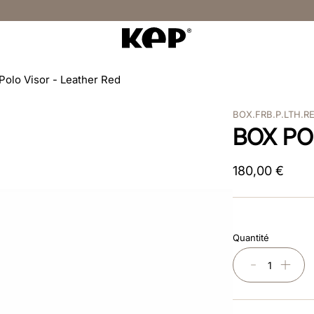
Polo Visor - Leather Red
BOX.FRB.P.LTH.R
BOX PO
180
,
00
€
Quantité
－
＋