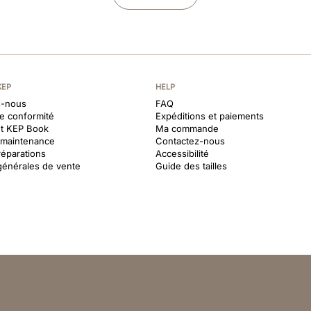
KEP
HELP
-nous
FAQ
de conformité
Expéditions et paiements
et KEP Book
Ma commande
t maintenance
Contactez-nous
réparations
Accessibilité
générales de vente
Guide des tailles