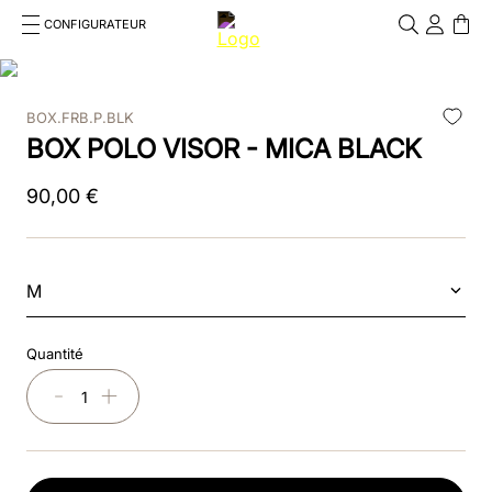
CONFIGURATEUR
Cosa stai cercando?
Cancella
BOX.FRB.P.BLK
RECHERCHES FRÉQUENTES
BOX POLO VISOR - MICA BLACK
1
.
kep cromo 2 0
90
,
00
€
2
.
smart nova
3
.
helmet
M
4
.
inserti
Quantité
5
.
polo
－
＋
6
.
casco
7
.
smart