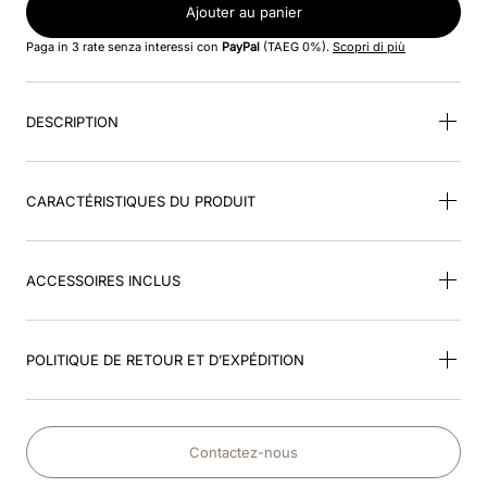
8
.
accessori
Ajouter au panier
Paga in 3 rate senza interessi con
PayPal
(TAEG 0%).
Scopri di più
9
.
visor
10
.
kep nero
DESCRIPTION
CARACTÉRISTIQUES DU PRODUIT
ACCESSOIRES INCLUS
POLITIQUE DE RETOUR ET D’EXPÉDITION
Contactez-nous