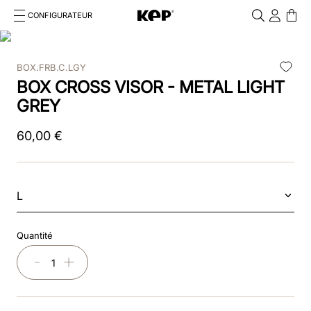
CONFIGURATEUR
Cosa stai cercando?
Cancella
BOX.FRB.C.LGY
RECHERCHES FRÉQUENTES
BOX CROSS VISOR - METAL LIGHT
1
.
kep cromo 2 0
GREY
2
.
helmet
60
,
00
€
3
.
kep
4
.
smart nova
L
5
.
accessori
Quantité
6
.
inserti
－
＋
7
.
casco
8
.
smart