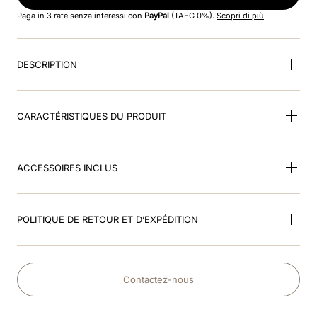
8
.
dressage
Paga in 3 rate senza interessi con
PayPal
(TAEG 0%).
Scopri di più
9
.
cromo 2
DESCRIPTION
10
.
bombe noir brillant
CARACTÉRISTIQUES DU PRODUIT
ACCESSOIRES INCLUS
POLITIQUE DE RETOUR ET D’EXPÉDITION
Contactez-nous