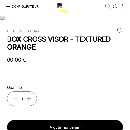
CONFIGURATEUR
Cosa stai cercando?
Cancella
BOX.FRB.C.G.ORA
RECHERCHES FRÉQUENTES
BOX CROSS VISOR - TEXTURED
1
.
bombe
ORANGE
2
.
casque
60
,
00
€
3
.
casque visiere polo
4
.
chromo
Quantité
5
.
beige
－
＋
6
.
insert
7
.
box visiera polo
Ajouter au panier