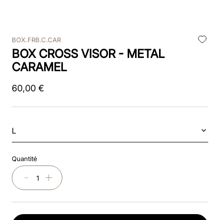
9
.
kep nero
BOX.FRB.C.CAR
10
.
kep cromo
BOX CROSS VISOR - METAL
CARAMEL
60
,
00
€
L
Quantité
－
＋