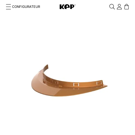
CONFIGURATEUR
Cosa stai cercando?
Cancella
RECHERCHES FRÉQUENTES
1
.
kep cromo 2 0
2
.
kep
3
.
helmet
4
.
inserti
5
.
polo
6
.
accessori
7
.
front
8
.
visor