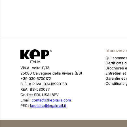
DÉCOUVREZ 
Qui sommes
Certificats 
Via A. Volta 11/13
Brochures 
25080 Calvagese della Riviera (BS)
Entretien e
Garantie et 
+39 030 6700172
Conditions 
C.F. e P.IVA: 03418990168
REA: BS-580027
Codice SDI: USAL8PV
Email:
contact@kepitalia.com
PEC:
kepitalia@legalmail.it