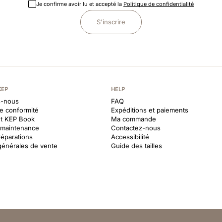
Je confirme avoir lu et accepté la
Politique de confidentialité
S'inscrire
KEP
HELP
-nous
FAQ
de conformité
Expéditions et paiements
et KEP Book
Ma commande
t maintenance
Contactez-nous
réparations
Accessibilité
générales de vente
Guide des tailles