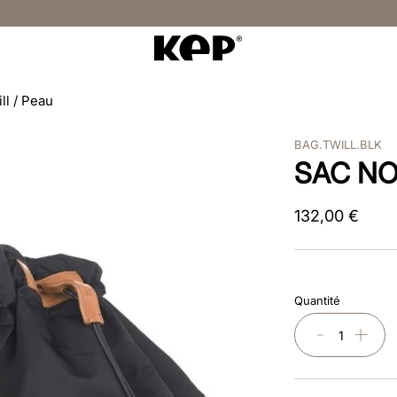
ll / Peau
BAG.TWILL.BLK
SAC NO
132
,
00
€
Quantité
－
＋