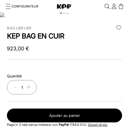
CONFIGURATEUR
Cosa stai cercando?
Cancella
BAG.LBR.LBR
RECHERCHES FRÉQUENTES
KEP BAG EN CUIR
1
.
kep cromo 2 0
923
,
00
€
2
.
helmet
3
.
kep
Quantité
4
.
smart nova
－
＋
5
.
accessori
6
.
inserti
Ajouter au panier
7
.
casco
Paga in 3 rate senza interessi con
PayPal
(TAEG 0%).
Scopri di più
8
.
smart