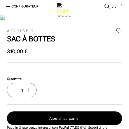
CONFIGURATEUR
Cosa stai cercando?
Cancella
ACC.K.PS.BLK
RECHERCHES FRÉQUENTES
SAC À BOTTES
1
.
kep cromo 2 0
310
,
00
€
2
.
helmet
3
.
kep
Quantité
4
.
smart nova
－
＋
5
.
accessori
6
.
inserti
Ajouter au panier
7
.
casco
Paga in 3 rate senza interessi con
PayPal
(TAEG 0%).
Scopri di più