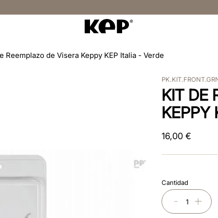
de Reemplazo de Visera Keppy KEP Italia - Verde
PK.KIT.FRONT.GR
KIT DE
KEPPY K
16
,
00
€
Cantidad
－
＋