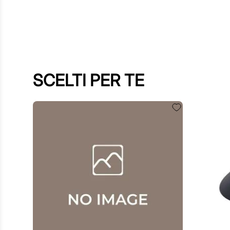
SCELTI PER TE
60
,
00
€