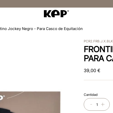
tino Jockey Negro - Para Casco de Equitación
PCR2.FRB.J.X.BL
FRONTI
PARA C
39
,
00
€
Cantidad
－
＋