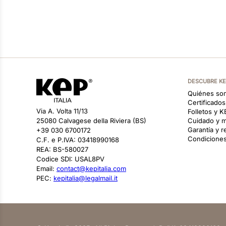
DESCUBRE K
Quiénes so
Certificado
Via A. Volta 11/13
Folletos y 
25080 Calvagese della Riviera (BS)
Cuidado y m
Garantía y 
+39 030 6700172
Condiciones
C.F. e P.IVA: 03418990168
REA: BS-580027
Codice SDI: USAL8PV
Email:
contact@kepitalia.com
PEC:
kepitalia@legalmail.it