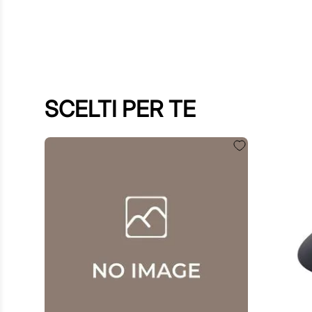
SCELTI PER TE
60
,
00
€