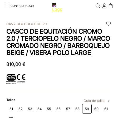
CONFIGURADOR
Cosa stai cercando?
Cancella
CRV2.BLK.CBLK.BGE.PO
CASCO DE EQUITACIÓN CROMO
TÉRMINOS MÁS BUSCADOS
2.0 / TERCIOPELO NEGRO / MARCO
1
.
kep cromo 2 0
CROMADO NEGRO / BARBOQUEJO
BEIGE / VISERA POLO LARGE
2
.
kep
810
3
.
inserti
,
00
€
4
.
nova
5
.
casco
6
.
kep nero
Tallas
Guía de tallas
51
52
53
54
55
56
57
58
59
60
61
7
.
cromo