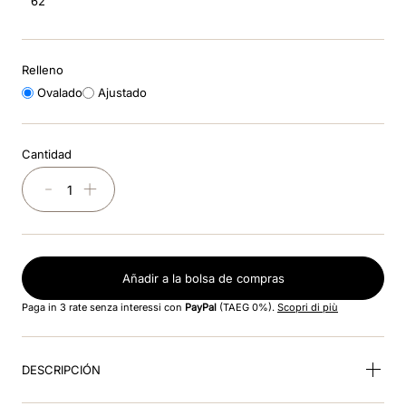
62
8
.
nebula
9
.
visor
Relleno
10
.
kep cromo
Ovalado
Ajustado
Cantidad
－
＋
Añadir a la bolsa de compras
Paga in 3 rate senza interessi con
PayPal
(TAEG 0%).
Scopri di più
DESCRIPCIÓN