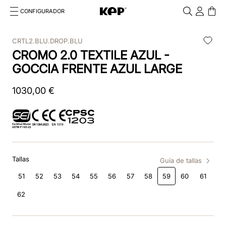
CONFIGURADOR
Cosa stai cercando?
Cancella
CRTL2.BLU.DROP.BLU
CROMO 2.0 TEXTILE AZUL -
TÉRMINOS MÁS BUSCADOS
GOCCIA FRENTE AZUL LARGE
1
.
cromo
1030
,
00
€
2
.
chromo 2 0
3
.
frontale
4
.
black
Tallas
5
.
front insert
Guía de tallas
51
52
53
54
55
56
57
58
59
60
61
6
.
cascos
62
7
.
rosa
8
.
visera