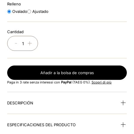
Relleno
Ovalado
Ajustado
9
.
kep nova
10
.
milano
Cantidad
－
＋
Añadir a la bolsa de compras
Paga in 3 rate senza interessi con
PayPal
(TAEG 0%).
Scopri di più
DESCRIPCIÓN
ESPECIFICACIONES DEL PRODUCTO