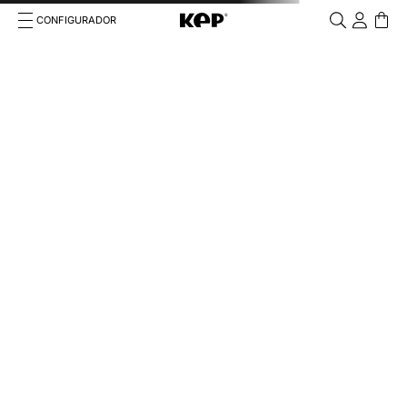
CONFIGURADOR
Cosa stai cercando?
Cancella
TÉRMINOS MÁS BUSCADOS
1
.
kep cromo 2 0
2
.
kep
3
.
inserti
4
.
nova
5
.
casco
6
.
kep nero
7
.
cromo
8
.
visor