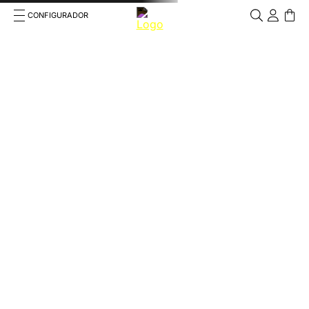
CONFIGURADOR
Cosa stai cercando?
Cancella
TÉRMINOS MÁS BUSCADOS
1
.
kep cromo 2 0
2
.
helmet
3
.
kep
4
.
smart nova
5
.
accessori
6
.
inserti
7
.
casco