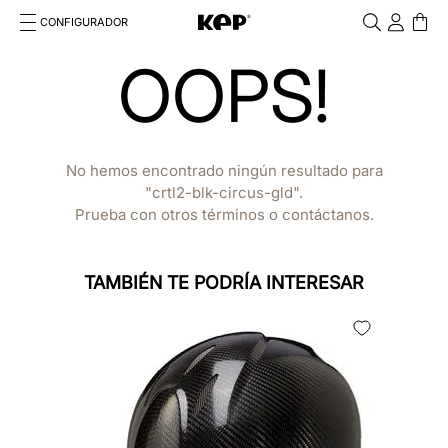
CONFIGURADOR
Cosa stai cercando?
OOPS!
Cancella
TÉRMINOS MÁS BUSCADOS
1
.
casco
No hemos encontrado ningún resultado para
2
.
chromo 2 0
crtl2-blk-circus-gld
Prueba con otros términos o contáctanos.
3
.
frontale
4
.
black
TAMBIÉN TE PODRÍA INTERESAR
5
.
cascos
1040
,
00
€
CASCO DE CARBONO E-LIGHT
MATT NAKED JOCKEY LARGE
6
.
visera
7
.
rosa
8
.
casco kep smart nova polish