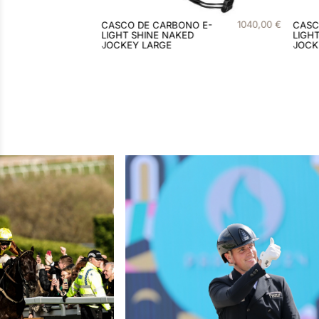
1040
,
00
€
1040
,
00
€
O E-
CASCO DE CARBONO E-
CASC
D
LIGHT MATT NAKED
LIGH
JOCKEY LARGE
INSE