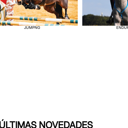
ENDURANCE
DRI
S ÚLTIMAS NOVEDADES