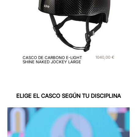
8
.
visera
9
.
kep nova
10
.
milano
1040
,
00
€
CASCO DE CARBONO E-LIGHT
SHINE NAKED JOCKEY LARGE
ELIGE EL CASCO SEGÚN TU DISCIPLINA