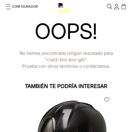
CONFIGURADOR
Cosa stai cercando?
OOPS!
Cancella
TÉRMINOS MÁS BUSCADOS
1
.
cromo
No hemos encontrado ningún resultado para
2
.
chromo 2 0
crpl2-bro-bro-glb
Prueba con otros términos o contáctanos.
3
.
frontale
4
.
black
TAMBIÉN TE PODRÍA INTERESAR
5
.
front insert
CAS
MAT
6
.
cascos
7
.
rosa