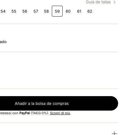
Guía de tallas
54
55
56
57
58
59
60
61
62
tado
Añadir a la bolsa de compras
interessi con
PayPal
(TAEG 0%).
Scopri di più