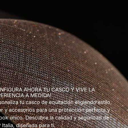
NFIGURA AHORA TU CASCO Y VIVE LA
ERIENCIA A MEDIDA!
sonaliza tu casco de equitación eligiendo estilo,
or y accesorios para una protección perfecta y
look único. Descubre la calidad y seguridad de
Italia, diseñada para ti.