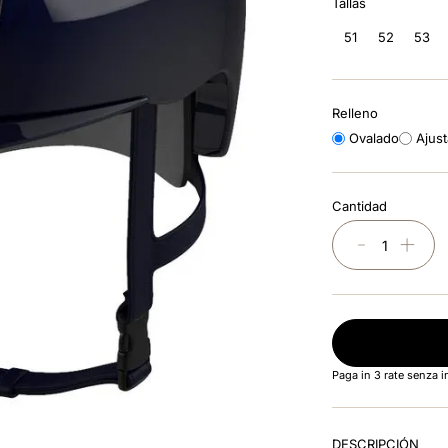
Tallas
51
52
53
Relleno
Ovalado
Ajus
Cantidad
－
＋
Paga in 3 rate senza 
DESCRIPCIÓN