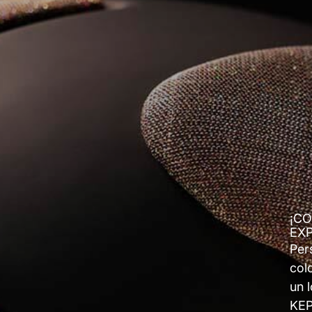
¡CO
EXP
Per
col
un 
KEP 