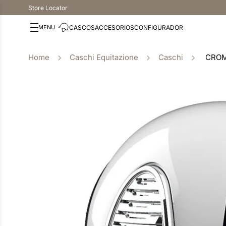
Store Locator
CASCOS
ACCESORIOS
CONFIGURADOR
Caschi Equitazione
Caschi
CROM