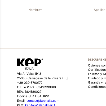
DESCUBRE K
Quiénes so
Certificado
Via A. Volta 11/13
Folletos y 
25080 Calvagese della Riviera (BS)
Cuidado y m
Garantía y 
+39 030 6700172
Condiciones
C.F. e P.IVA: 03418990168
REA: BS-580027
Codice SDI: USAL8PV
Email:
contact@kepitalia.com
PEC:
kepitalia@legalmail.it