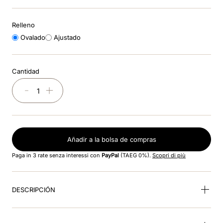
8
.
smart
Relleno
9
.
kep nero
Ovalado
Ajustado
10
.
nebula
Cantidad
－
＋
Añadir a la bolsa de compras
Paga in 3 rate senza interessi con
PayPal
(TAEG 0%).
Scopri di più
DESCRIPCIÓN