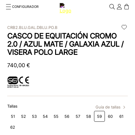
CONFIGURADOR
Cosa stai cercando?
Cancella
CRB2.BLU.GAL.DBLU.PO.B
CASCO DE EQUITACIÓN CROMO
TÉRMINOS MÁS BUSCADOS
2.0 / AZUL MATE / GALAXIA AZUL /
1
.
kep cromo 2 0
VISERA POLO LARGE
2
.
helmet
740
,
00
€
3
.
kep
4
.
smart nova
5
.
accessori
Tallas
Guía de tallas
6
.
inserti
51
52
53
54
55
56
57
58
59
60
61
7
.
casco
62