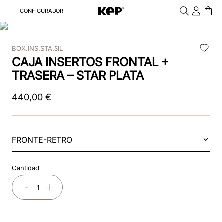
CONFIGURADOR
Cosa stai cercando?
Cancella
BOX.INS.STA.SIL
TÉRMINOS MÁS BUSCADOS
CAJA INSERTOS FRONTAL +
1
.
kep
TRASERA – STAR PLATA
2
.
nova
440
,
00
€
3
.
chromo 2 0
4
.
black
FRONTE-RETRO
5
.
frontale
Cantidad
6
.
cascos
－
＋
7
.
front insert
8
.
star