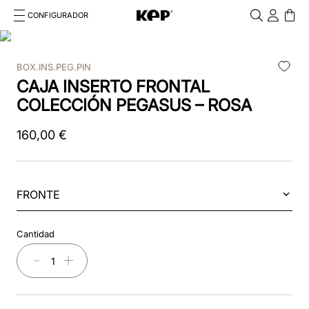
CONFIGURADOR
Cosa stai cercando?
Cancella
BOX.INS.PEG.PIN
TÉRMINOS MÁS BUSCADOS
CAJA INSERTO FRONTAL
1
.
kep
COLECCIÓN PEGASUS – ROSA
2
.
nova
160
,
00
€
3
.
chromo 2 0
4
.
black
FRONTE
5
.
frontale
Cantidad
6
.
cascos
－
＋
7
.
front insert
8
.
star