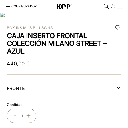
CONFIGURADOR
Cosa stai cercando?
Cancella
BOX.INS.MILS.BLU.SWNS
TÉRMINOS MÁS BUSCADOS
CAJA INSERTO FRONTAL
1
.
kep cromo 2 0
COLECCIÓN MILANO STREET –
AZUL
2
.
kep
440
,
00
€
3
.
helmet
4
.
inserti
FRONTE
5
.
polo
6
.
accessori
Cantidad
7
.
front
－
＋
8
.
visor