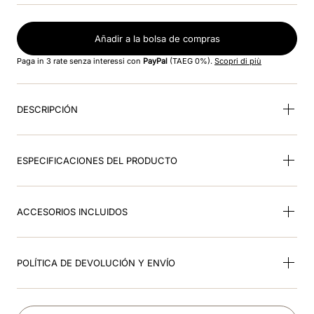
9
.
kep nero
Añadir a la bolsa de compras
10
.
kep cromo
Paga in 3 rate senza interessi con
PayPal
(TAEG 0%).
Scopri di più
DESCRIPCIÓN
ESPECIFICACIONES DEL PRODUCTO
ACCESORIOS INCLUIDOS
POLÍTICA DE DEVOLUCIÓN Y ENVÍO