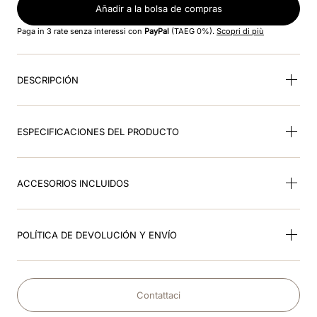
Añadir a la bolsa de compras
9
.
visera
Paga in 3 rate senza interessi con
PayPal
(TAEG 0%).
Scopri di più
10
.
rosa
DESCRIPCIÓN
ESPECIFICACIONES DEL PRODUCTO
ACCESORIOS INCLUIDOS
POLÍTICA DE DEVOLUCIÓN Y ENVÍO
Contattaci