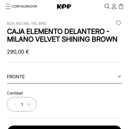
CONFIGURADOR
Cosa stai cercando?
Cancella
BOX.INS.MIL.VEL.BRO
CAJA ELEMENTO DELANTERO -
TÉRMINOS MÁS BUSCADOS
MILANO VELVET SHINING BROWN
1
.
kep
290
,
00
€
2
.
nova
3
.
chromo 2 0
FRONTE
4
.
black
5
.
frontale
Cantidad
6
.
cascos
－
＋
7
.
star
8
.
front insert