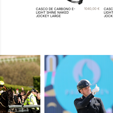
1040
,
00
€
10
CO DE CARBONO E-
CASCO DE CARBONO E-
T SHINE NAKED
LIGHT MATT NAKED
KEY LARGE
JOCKEY LARGE