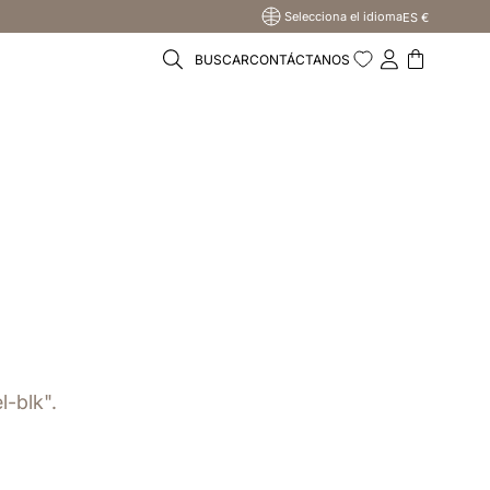
Selecciona el idioma
ES €
BUSCAR
CONTÁCTANOS
l-blk