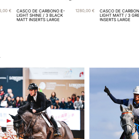
1280
,
00
€
1280
,
00
€
NO E-
CASCO DE CARBONO E-
BLACK
LIGHT MATT / 3 GREEN
RGE
INSERTS LARGE