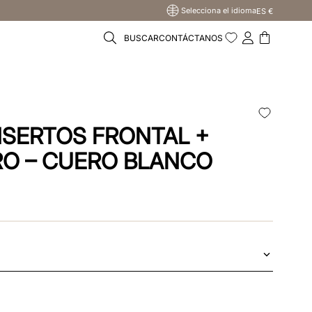
Selecciona el idioma
ES €
BUSCAR
CONTÁCTANOS
T
NSERTOS FRONTAL +
O – CUERO BLANCO