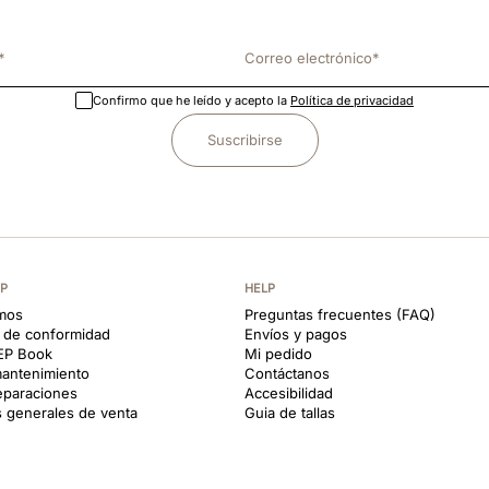
Confirmo que he leído y acepto la
Política de privacidad
Suscribirse
EP
HELP
mos
Preguntas frecuentes (FAQ)
s de conformidad
Envíos y pagos
KEP Book
Mi pedido
antenimiento
Contáctanos
reparaciones
Accesibilidad
 generales de venta
Guia de tallas