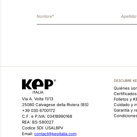
DESCUBRE K
Quiénes so
Certificado
Via A. Volta 11/13
Folletos y 
25080 Calvagese della Riviera (BS)
Cuidado y m
Garantía y 
+39 030 6700172
Condiciones
C.F. e P.IVA: 03418990168
REA: BS-580027
Codice SDI: USAL8PV
Email:
contact@kepitalia.com