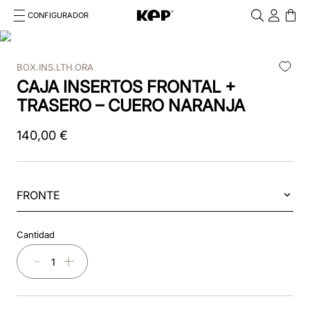
CONFIGURADOR
Cosa stai cercando?
Cancella
BOX.INS.LTH.ORA
TÉRMINOS MÁS BUSCADOS
CAJA INSERTOS FRONTAL +
1
.
casco
TRASERO – CUERO NARANJA
2
.
chromo 2 0
140
,
00
€
3
.
frontale
4
.
black
FRONTE
5
.
cascos
Cantidad
6
.
visera
－
＋
7
.
rosa
8
.
casco kep smart nova polish