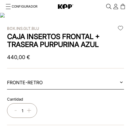
CONFIGURADOR
Cosa stai cercando?
Cancella
BOX.INS.GLT.BLU
TÉRMINOS MÁS BUSCADOS
CAJA INSERTOS FRONTAL +
1
.
cromo
TRASERA PURPURINA AZUL
2
.
chromo 2 0
440
,
00
€
3
.
frontale
4
.
black
FRONTE-RETRO
5
.
front insert
Cantidad
6
.
cascos
－
＋
7
.
rosa
8
.
visera