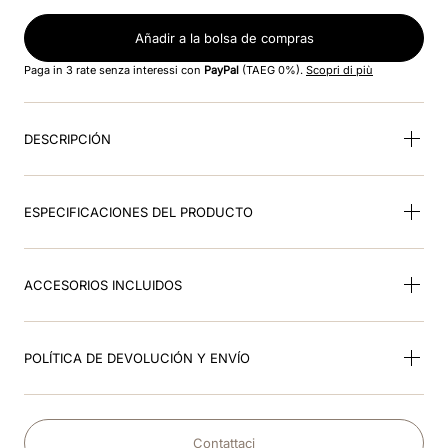
8
.
visor
Añadir a la bolsa de compras
9
.
nebula
Paga in 3 rate senza interessi con
PayPal
(TAEG 0%).
Scopri di più
10
.
kep cromo
DESCRIPCIÓN
ESPECIFICACIONES DEL PRODUCTO
ACCESORIOS INCLUIDOS
POLÍTICA DE DEVOLUCIÓN Y ENVÍO
Contattaci