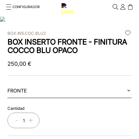
CONFIGURADOR
Cosa stai cercando?
Cancella
BOX.INS.COC.BLU2
TÉRMINOS MÁS BUSCADOS
BOX INSERTO FRONTE - FINITURA
1
.
kep cromo 2 0
COCCO BLU OPACO
2
.
kep
250
,
00
€
3
.
inserti
4
.
nova
FRONTE
5
.
casco
Cantidad
6
.
kep nero
－
＋
7
.
cromo