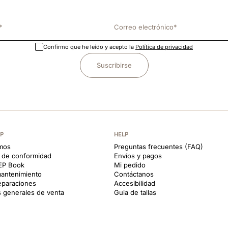
Confirmo que he leído y acepto la
Política de privacidad
Suscribirse
EP
HELP
mos
Preguntas frecuentes (FAQ)
s de conformidad
Envíos y pagos
KEP Book
Mi pedido
antenimiento
Contáctanos
reparaciones
Accesibilidad
 generales de venta
Guia de tallas