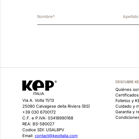
DESCUBRE K
Quiénes so
Certificado
Via A. Volta 11/13
Folletos y 
25080 Calvagese della Riviera (BS)
Cuidado y m
Garantía y 
+39 030 6700172
Condiciones
C.F. e P.IVA: 03418990168
REA: BS-580027
Codice SDI: USAL8PV
Email:
contact@kepitalia.com