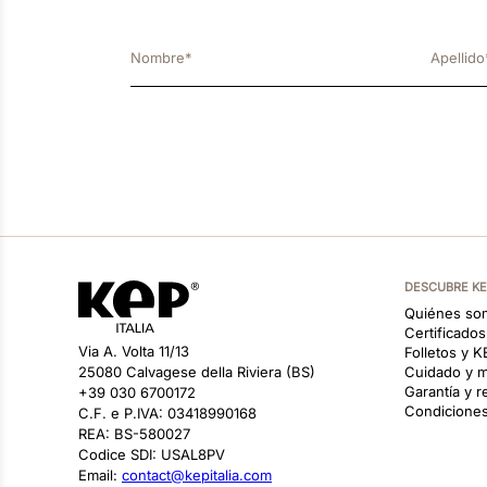
DESCUBRE K
Quiénes so
Certificado
Via A. Volta 11/13
Folletos y 
25080 Calvagese della Riviera (BS)
Cuidado y m
Garantía y 
+39 030 6700172
Condiciones
C.F. e P.IVA: 03418990168
REA: BS-580027
Codice SDI: USAL8PV
Email:
contact@kepitalia.com