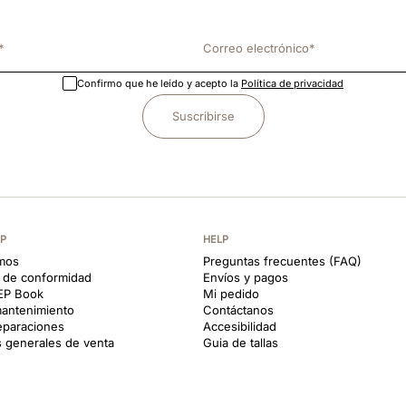
Confirmo que he leído y acepto la
Política de privacidad
Suscribirse
EP
HELP
mos
Preguntas frecuentes (FAQ)
s de conformidad
Envíos y pagos
KEP Book
Mi pedido
antenimiento
Contáctanos
reparaciones
Accesibilidad
 generales de venta
Guia de tallas