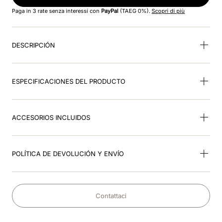
8
.
star
Paga in 3 rate senza interessi con
PayPal
(TAEG 0%).
Scopri di più
9
.
rosa
DESCRIPCIÓN
10
.
visera
ESPECIFICACIONES DEL PRODUCTO
ACCESORIOS INCLUIDOS
POLÍTICA DE DEVOLUCIÓN Y ENVÍO
Contattaci