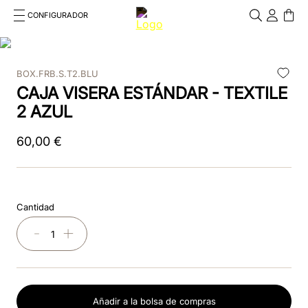
CONFIGURADOR
Cosa stai cercando?
Cancella
BOX.FRB.S.T2.BLU
TÉRMINOS MÁS BUSCADOS
CAJA VISERA ESTÁNDAR - TEXTILE
1
.
kep
2 AZUL
2
.
nova
60
,
00
€
3
.
chromo 2 0
4
.
black
Cantidad
5
.
frontale
－
＋
6
.
cascos
7
.
front insert
Añadir a la bolsa de compras