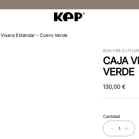
 Visera Estándar - Cuero Verde
BOX.FRB.S.LTH.G
CAJA V
VERDE
130
,
00
€
Cantidad
－
＋