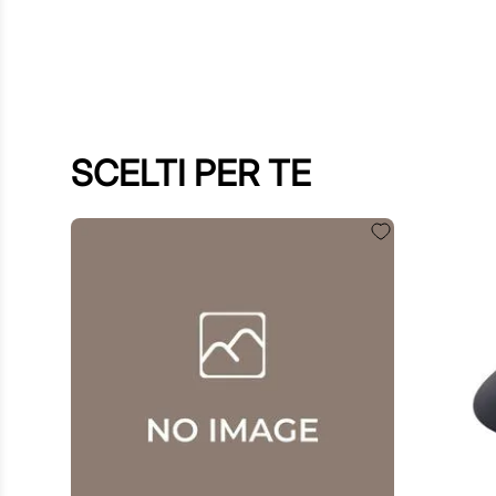
SCELTI PER TE
60
,
00
€