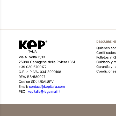
DESCUBRE K
Quiénes so
Certificado
Via A. Volta 11/13
Folletos y 
25080 Calvagese della Riviera (BS)
Cuidado y m
Garantía y 
+39 030 6700172
Condiciones
C.F. e P.IVA: 03418990168
REA: BS-580027
Codice SDI: USAL8PV
Email:
contact@kepitalia.com
PEC:
kepitalia@legalmail.it