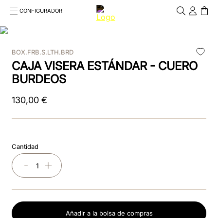
CONFIGURADOR
Cosa stai cercando?
Cancella
BOX.FRB.S.LTH.BRD
TÉRMINOS MÁS BUSCADOS
CAJA VISERA ESTÁNDAR - CUERO
1
.
casco
BURDEOS
2
.
chromo 2 0
130
,
00
€
3
.
frontale
4
.
black
Cantidad
5
.
cascos
－
＋
6
.
visera
7
.
rosa
Añadir a la bolsa de compras