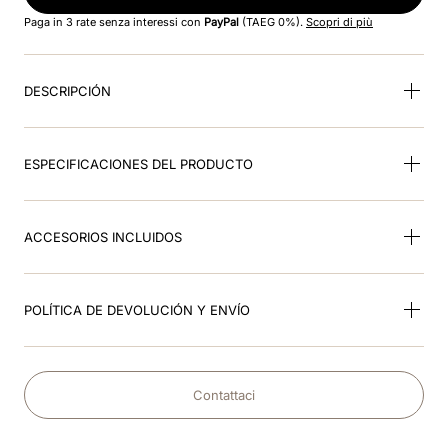
8
.
casco kep smart nova polish
Paga in 3 rate senza interessi con
PayPal
(TAEG 0%).
Scopri di più
9
.
matt
DESCRIPCIÓN
10
.
bordeaux
ESPECIFICACIONES DEL PRODUCTO
ACCESORIOS INCLUIDOS
POLÍTICA DE DEVOLUCIÓN Y ENVÍO
Contattaci