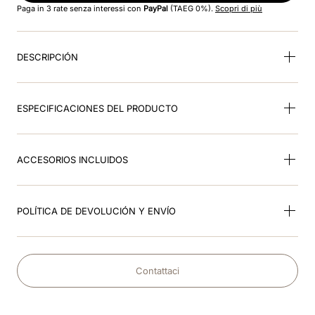
Paga in 3 rate senza interessi con
PayPal
(TAEG 0%).
Scopri di più
9
.
kep nero
DESCRIPCIÓN
10
.
nebula
ESPECIFICACIONES DEL PRODUCTO
ACCESORIOS INCLUIDOS
POLÍTICA DE DEVOLUCIÓN Y ENVÍO
Contattaci